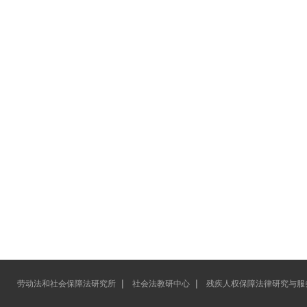
|
|
劳动法和社会保障法研究所
社会法教研中心
残疾人权保障法律研究与服