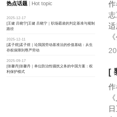
作
热点话题
Hot topic
志
2025-12-17
[王健 吕晓宁]王健 吕晓宁｜职场霸凌的判定基准与规制
适
路径
《
2025-12-11
[孟子煜]孟子煜｜论我国劳动基准法的价值基础：从生
20
存权保障到尊严劳动
2025-09-17
[张馨丹]张馨丹｜单位防治性骚扰义务的中国方案：权
[
利保护模式
作
《
日