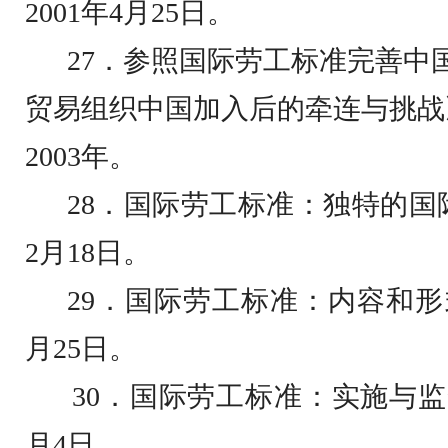
2001
年
4
月
25
日
。
27
．参照国际劳工标准完善中
贸易组织中国加入后的牵连与挑战
2003
年。
28
．国际劳工标准：独特的国
2
月
18
日
。
29
．国际劳工标准：内容和形
月
25
日
。
30
．国际劳工标准：实施与监
月
4
日
。