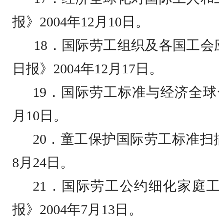
报》
2004
年
12
月
10
日
。
18
．国际劳工组织及各国工会
日报》
2004
年
12
月
17
日
。
19
．国际劳工标准与经济全球
月
10
日
。
20
．童工保护国际劳工标准扫
8
月
24
日
。
21
．国际劳工公约细化家庭
报》
2004
年
7
月
13
日
。