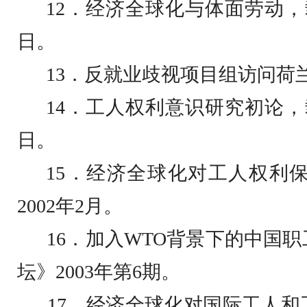
12
．经济全球化与体面劳动，
日
。
13
．反就业歧视项目组访问荷
14
．工人权利意识研究初论，
日
。
15
．经济全球化对工人权利
2002
年
2
月。
16
．加入
WTO
背景下的中国职
坛》
2003
年第
6
期。
17
．经济全球化对国际工人和