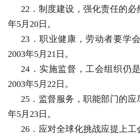
22
．制度建设，强化责任的必
年
5
月
20
日
。
23
．职业健康，劳动者要学
2003
年
5
月
21
日
。
24
．实施监督，工会组织仍
2003
年
5
月
22
日
。
25
．监督服务，职能部门的应
年
5
月
23
日
。
26
．应对全球化挑战应提上工