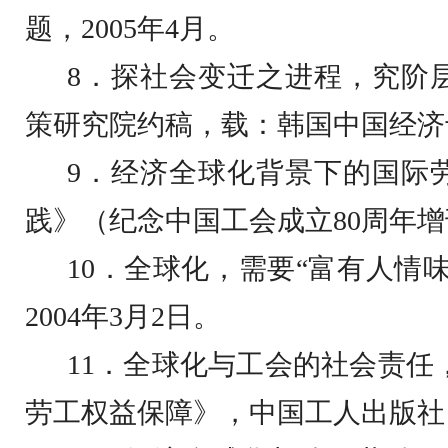
题，
2005
年
4
月。
8
．探社会变迁之进程，究阶
策研究院约稿，载：韩国中国经济
9
．经济全球化背景下的国际
践》（纪念中国工会成立
80
周年增
10
．全球化，需要
“
富有人情
2004
年
3
月
2
日
。
11
．全球化与工会的社会责任
劳工权益保障》，中国工人出版社