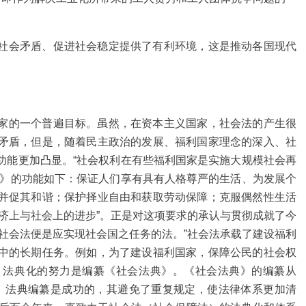
社会矛盾、促进社会稳定提供了有利环境，这是推动各国现代
家的一个普遍目标。虽然，在资本主义国家，社会法的产生很
矛盾，但是，随着民主政治的发展、福利国家理念的深入、社
功能更加凸显。“社会权利在有些福利国家是实施大规模社会再
典》的功能如下：保证人们享有具有人格尊严的生活、为发展个
并促其和谐；保护择业自由和获取劳动保障；克服偶然性生活
济上与社会上的进步”。正是对这项要求的承认与贯彻成就了今
社会法便是应实现社会国之任务的法。”社会法承载了建设福利
中的长期任务。例如，为了建设福利国家，保障公民的社会权
。法典化的努力是编纂《社会法典》。《社会法典》的编纂从
完成。法典编纂是成功的，其避免了重复规定，使法律体系更加清