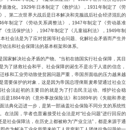
矛盾激化。1929年日本制定了《救护法》，1931年制定了《劳
法》。第二次世界大战后是日本解决和克服战后社会经济混乱的
46年制定了《劳动关系调整法》，1947年制定了《劳动基准
了《生活保护法》，1947年制定了《儿童福利法》，1949年制
日本社会法是为了应对贫困等社会问题、化解社会矛盾而产生并
劳动法和社会保障法的基本框架和体系。
是国家解决社会矛盾的产物。“当初在德国实行社会保障，其目
是为了拯救社会和平。社会保障的诞生不是出于人道的信念，
口迁移和工业劳动致使贫困问题严重，帝国所面临的压力越来越
是需要保护的对象，这是因为帝国总理俾斯麦希望通过社会立
国社会法起初的主要目的就是为了打击民主运动、维护社会稳
后是1884年的《意外事故保险法》和1889年的《失能和养老
全面法典化迈进一步，是第一部涵盖社会保险不同分支的系统性
。在法国，学者也普遍接受社会法是对“社会问题”进行回应的
是社会保障法，在历史上都被称为“产业立法”，都是来源于通
，即作为解决工业化所带来的工人贫穷和工人团体抗争问题的一