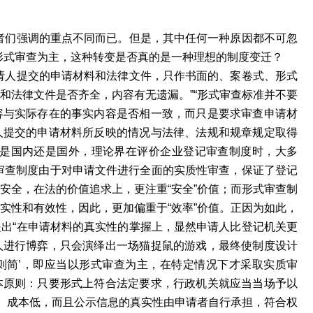
者们强调的重点不同而已。但是，其中任何一种原因都不可忽
形式审查为主，这种转变是否真的是一种理想的制度变迁？
请人提交的申请材料和法律文件，只作书面的、案卷式、形式
和法律文件是否齐全，内容有无遗漏。”“形式审查标准并不要
容与实际存在的事实内容是否相一致，而只是要求审查申请材
人提交的申请材料所反映的情况与法律、法规和规章规定取得
论是国内还是国外，理论界在评价企业登记审查制度时，大多
质审查制度由于对申请文件进行全面的实质性审查，保证了登记
安全，在法的价值追求上，更注重“安全”价值；而形式审查制
实性和有效性，因此，更加偏重于“效率”价值。正因为如此，
出“在申请材料的真实性的掌握上，显然申请人比登记机关更
人进行博弈，只会演绎出一场猫捉鼠的游戏，最终使制度设计
简则简’，即应当以形式审查为主，在特定情况下才采取实质审
本原则：只要形式上符合法定要求，行政机关就应当当场予以
高、成本低，而且公示信息的真实性由申请者自行承担，符合权