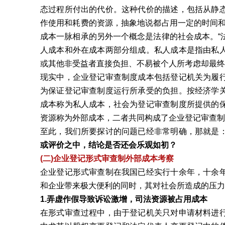
态过程所付出的代价。这种代价的描述，包括从静
作使用和耗费的资源，抽象地说都占用一定的时间和
成本一脉相承的另外一个概念是法律的社会成本。“
人成本和外在成本两部分组成。私人成本是指由私
或其他非受益者直接负担、不易被个人所考虑却最终
现实中，企业登记审查制度成本包括登记机关为履
为保证登记审查制度运行所承受的负担。按经济学
成本称为私人成本，社会为登记审查制度所提供的
资源称为外部成本，二者共同构成了企业登记审查制
至此，我们所要探讨的问题已经非常明确，那就是
或评价之中，结论是否还会乐观如初？
(二)企业登记形式审查制外部成本考察
企业登记形式审查制在我国已经实行十余年，十余
和企业带来极大便利的同时，其对社会所造成的压力
1.弄虚作假导致诉讼激增，司法资源被占用成本
在形式审查过程中，由于登记机关只对申请材料进